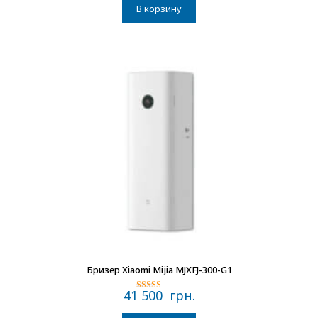
В корзину
В наличии
Бризер Xiaomi Mijia MJXFJ-300-G1
41 500
грн.
Оценка
4.75
из 5