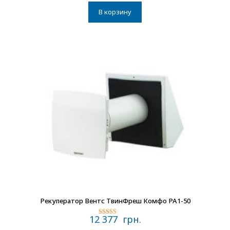
В корзину
В наличии
Рекуператор Вентс ТвинФреш Комфо РА1-50
12 377
грн.
Оценка
5.00