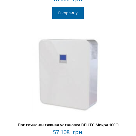
Оценка
4.75
из 5
В корзину
В наличии
Приточно-вытяжная установка ВЕНТС Микра 100 Э
57 108
грн.