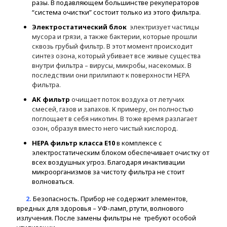
разы. В подавляющем большинстве рекуператоров
“система очистки” состоит только из этого фильтра.
Электростатический блок
электризует частицы
мусора и грязи, а также бактерии, которые прошли
сквозь грубый фильтр. В этот момент происходит
синтез озона, который убивает все живые существа
внутри фильтра – вирусы, микробы, насекомых. В
последствии они прилипают к поверхности НЕРА
фильтра.
АК фильтр
очищает поток воздуха от летучих
смесей, газов и запахов. К примеру, он полностью
поглощает в себя никотин. В тоже время разлагает
озон, образуя вместо него чистый кислород.
HEPA фильтр класса Е10
в комплексе с
электростатическим блоком обеспечивает очистку от
всех воздушных угроз. Благодаря инактивации
микроорганизмов за чистоту фильтра не стоит
волноваться.
2.
Безопасность. Прибор не содержит элементов,
вредных для здоровья – УФ-ламп, ртути, волнового
излучения. После замены фильтры не требуют особой