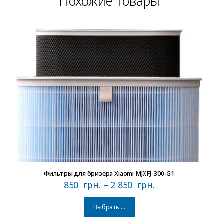
Похожие товары
В наличии
Фильтры для бризера Xiaomi MJXFJ-300-G1
850
грн.
–
2 850
грн.
Выбрать ...