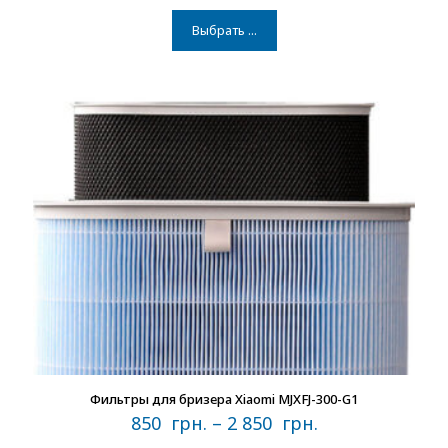
Выбрать ...
В наличии
Фильтры для бризера Xiaomi MJXFJ-300-G1
850
грн.
–
2 850
грн.