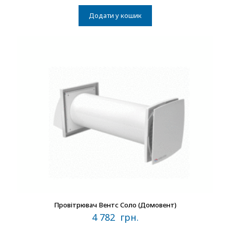
Додати у кошик
В наличии
Провітрювач Вентс Соло (Домовент)
4 782
грн.