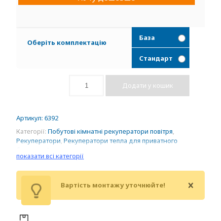
База
Оберіть комплектацію
Стандарт
Додати у кошик
Артикул:
6392
Категорії:
Побутові кімнатні рекуператори повітря
,
Рекуператори
,
Рекуператори тепла для приватного
будинку
,
Стінові провітрювачі
показати всі категорії
Вартість монтажу уточнюйте!