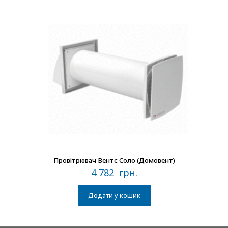
В наличии
Провітрювач Вентс Соло (Домовент)
4 782
грн.
Додати у кошик