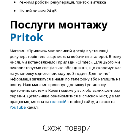
Режими роботи: рекуперація, приток. витяжка
Нічний режим 24 дБ
Послуги монтажу
Pritok
Магазин «Приплив» має великий досвід в установці
рекуператорів тепла, що можна побачити в галереї. В тому
числі, ми встановлюємо і прилади «Climtec». Для цього ми
використовуємо спеціальне обладнання, що скорочує час
на установку одного приладу до 3 годин. Для точної
інформації зв’яжіться з нами по телефону або напишіть на
пошту. Наш магазин пропонує доставку і установку
приточних систем в Києві і майже у всіх обласних центрах
України. Детальніше ознайомитися зі списком міст, де ми
працюємо, можна на
головній
сторінці сайту, а також на
YouTube
каналі.
Схожі товари