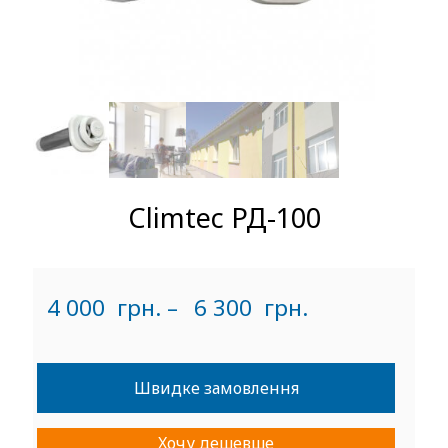
Climtec РД-100
4 000
грн.
–
6 300
грн.
Швидке замовлення
Xочу дешевше