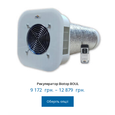
В наличии
Рекуператор Biotop BOUL
9 172
грн.
–
12 879
грн.
Оберіть опції