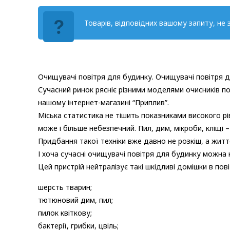
Товарів, відповідних вашому запиту, не 
Очищувачі повітря для будинку. Очищувачі повітря д
Сучасний ринок рясніє різними моделями очисників по
нашому інтернет-магазині “Приплив”.
Міська статистика не тішить показниками високого рі
може і більше небезпечний. Пил, дим, мікроби, кліщі
Придбання такої техніки вже давно не розкіш, а житт
І хоча сучасні очищувачі повітря для будинку можна 
Цей пристрій нейтралізує такі шкідливі домішки в пові
шерсть тварин;
тютюновий дим, пил;
пилок квіткову;
бактерії, грибки, цвіль;