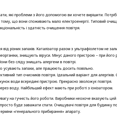
и, які проблеми з його допомогою ви хочете вирішити. Потріб
 тому, що вони споживають мало електроенергії. Типовий очищув
кціональність і здатність очищення повітря.
 від різних запахів. Каталізатор разом з ультрафіолетом не за
неорганіки, знищують віруси. Мінус даного пристрою – при йог
 Іони без сліду знищать алергени в повітрі.
но усувають запахи, але працюють досить повільно.
тивний тип очисників повітря. Ідеальний варіант для алергіків. 
хунок води всередині пристрою. Прекрасно зволожує повітря.
через воду. Найбільший ефект мають при роботі з іонізатором.
вагу на гучність його роботи. Виробники неохоче вказують цей 
 просто буде заважати спати. Очищувачі повітря для будинку 
 терміни «генерального прибирання» апарату.