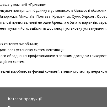
краще у компанії «Приплив»
щувач повітря для будинку з установкою в більшості обласних цен
Запоріжжя, Миколаїв, Полтава, Кременчук, Суми, Херсон , Кірово
талозі представлений не один бренд, а є багато варіантів, сере
і купити його, здійснять доставку і установку устаткування дл
х світових виробників;
аж, але і установку систем вентиляції;
ного обладнання професіоналами з великим досвідом і викорис
яційних систем.
телей виробляють фахівці компанії, в інших містах партнери комп
Каталог продукції