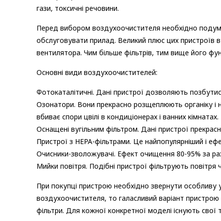
гази, токсичні речовини.
Перед вибором воздухоочистителя необхідно подумат
обслуговувати прилад. Великий плюс цих пристроїв в
вентилятора. Чим більше фільтрів, тим вище його фун
Основні види воздухоочистителей:
Фотокаталітичні. Дані пристрої дозволяють позбутися
Озонатори. Вони прекрасно розщеплюють органіку і 
вбиває спори цвілі в кондиціонерах і ванних кімнатах.
Оснащені вугільним фільтром. Дані пристрої прекрас
Пристрої з НЕРА-фільтрами. Це найпопулярніший і ефек
Очисники-зволожувачі. Ефект очищення 80-95% за ра
Мийки повітря. Подібні пристрої фільтрують повітря 
При покупці пристрою необхідно звернути особливу у
воздухоочистителя, то галасливий варіант пристрою
фільтри. Для кожної конкретної моделі існують свої