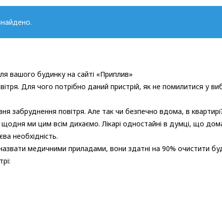
знайдено.
ля вашого будинку на сайті «Приплив»
вітря. Для чого потрібно даний пристрій, як не помилитися у виб
вня забруднення повітря. Але так чи безпечно вдома, в квартирі
 – щодня ми цим всім дихаємо. Лікарі одностайні в думці, що до
єва необхідність.
назвати медичними приладами, вони здатні на 90% очистити буди
трі: