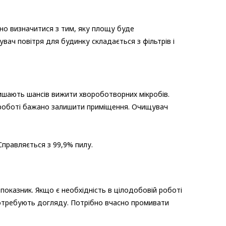
но визначитися з тим, яку площу буде
ач повітря для будинку складається з фільтрів і
лишають шансів вижити хвороботворних мікробів.
о роботі бажано залишити приміщення. Очищувач
Справляється з 99,9% пилу.
показник. Якщо є необхідність в цілодобовій роботі
потребують догляду. Потрібно вчасно промивати