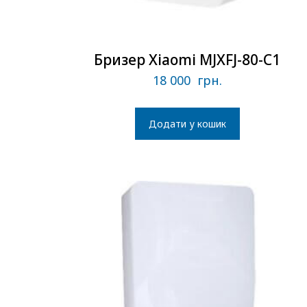
Бризер Xiaomi MJXFJ-80-С1
18 000
грн.
Додати у кошик
В наличии