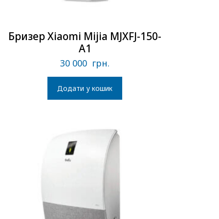
Бризер Xiaomi Mijia MJXFJ-150-
A1
30 000
грн.
Додати у кошик
В наличии