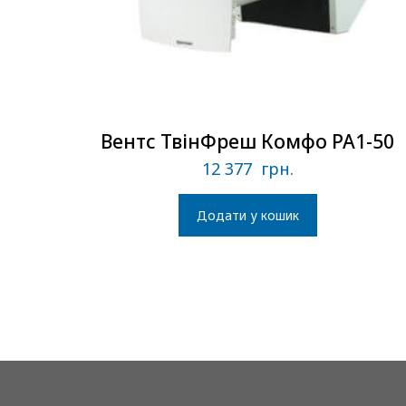
Вентс ТвінФреш Комфо РА1-50
12 377
грн.
Додати у кошик