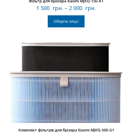
Фільтр для бризера Xiaomi MJXFJ-150-A1
1 500
грн.
–
2 000
грн.
Оберіть опції
В наличии
Комплект фільтрів для брізера Xiaomi MJXFJ-300-G1