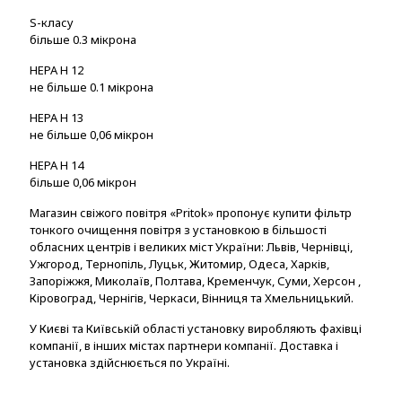
S-класу
більше 0.3 мікрона
HEPA H 12
не більше 0.1 мікрона
HEPA H 13
не більше 0,06 мікрон
HEPA H 14
більше 0,06 мікрон
Магазин свіжого повітря «Pritok» пропонує купити фільтр
тонкого очищення повітря з установкою в більшості
обласних центрів і великих міст України: Львів, Чернівці,
Ужгород, Тернопіль, Луцьк, Житомир, Одеса, Харків,
Запоріжжя, Миколаїв, Полтава, Кременчук, Суми, Херсон ,
Кіровоград, Чернігів, Черкаси, Вінниця та Хмельницький.
У Києві та Київській області установку виробляють фахівці
компанії, в інших містах партнери компанії. Доставка і
установка здійснюється по Україні.