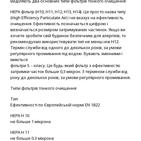
Виділяють два основних типи фільтрів тонкого очищення:
HEPA фільтр (Н10, H11, H12, H13, H14). Це просто назва типу
(High Efficiency Particutate Air) і не вказує на ефективність
очищення. Ефективність позначається цифрою і
визначається розміром затримуваних частинок. Якщо ви
хочете зробити свій будинок безпечним для алергіків, то
рекомендуємо використовувати тип не менш ніж Н12.
Термін служби від одного до декількох років, за умови
регулярного промивання під водою. Бувають змінними і
миються
фільтри S – класу. Це будь-який фільтр з ефективністю
затримки часток більше 0,3 мікрон. З терміном служби від
року до декількох років, за умови регулярного промивання.
Типи фільтрів тонкого очищення
Тип
Ефективності по Європейській нормі EN 1822
HEPA H 10
не більше 1 мікрона
HEPA H 11
не більше 0.3 мікрона