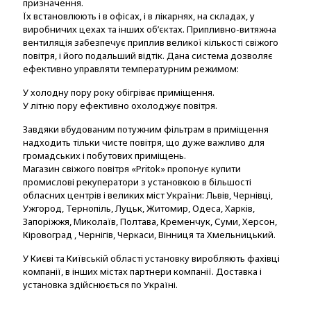
призначення.
Їх встановлюють і в офісах, і в лікарнях, на складах, у
виробничих цехах та інших об’єктах. Припливно-витяжна
вентиляція забезпечує приплив великої кількості свіжого
повітря, і його подальший відтік. Дана система дозволяє
ефективно управляти температурним режимом:
У холодну пору року обігріває приміщення.
У літню пору ефективно охолоджує повітря.
Завдяки вбудованим потужним фільтрам в приміщення
надходить тільки чисте повітря, що дуже важливо для
громадських і побутових приміщень.
Магазин свіжого повітря «Pritok» пропонує купити
промислові рекуператори з установкою в більшості
обласних центрів і великих міст України: Львів, Чернівці,
Ужгород, Тернопіль, Луцьк, Житомир, Одеса, Харків,
Запоріжжя, Миколаїв, Полтава, Кременчук, Суми, Херсон,
Кіровоград , Чернігів, Черкаси, Вінниця та Хмельницький.
У Києві та Київській області установку виробляють фахівці
компанії, в інших містах партнери компанії. Доставка і
установка здійснюється по Україні.